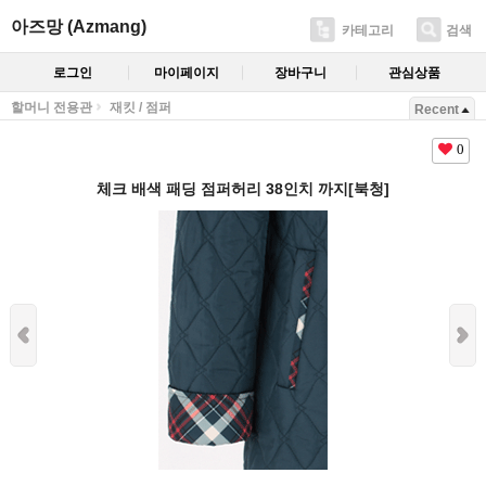
아즈망 (Azmang)
카테고리
검색
로그인
마이페이지
장바구니
관심상품
할머니 전용관
재킷 / 점퍼
Recent
0
체크 배색 패딩 점퍼허리 38인치 까지[북청]