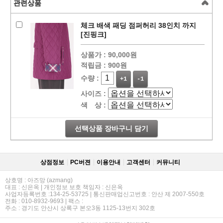
관련상품
체크 배색 패딩 점퍼허리 38인치 까지
[진핑크]
상품가 :
90,000원
적립금 :
900원
수량 :
+1
-1
사이즈 :
색 상 :
선택상품 장바구니 담기
상점정보
PC버젼
이용안내
고객센터
커뮤니티
상호명 : 아즈망 (azmang)
대표 : 신은옥 | 개인정보 보호 책임자 : 신은옥
사업자등록번호 :134-25-53725 | 통신판매업신고번호 : 안산 제 2007-550호
전화 : 010-8932-9693 | 팩스 :
주소 : 경기도 안산시 상록구 본오3동 1125-13번지 302호