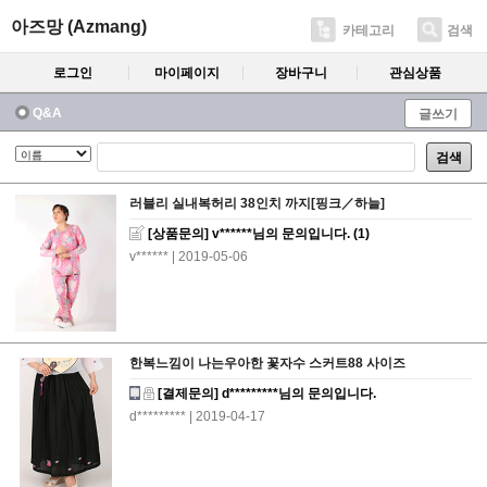
아즈망 (Azmang)
카테고리
검색
로그인
마이페이지
장바구니
관심상품
Q&A
글쓰기
검색
러블리 실내복허리 38인치 까지[핑크／하늘]
[상품문의] v******님의 문의입니다.
(1)
v******
| 2019-05-06
한복느낌이 나는우아한 꽃자수 스커트88 사이즈
[결제문의] d*********님의 문의입니다.
d*********
| 2019-04-17