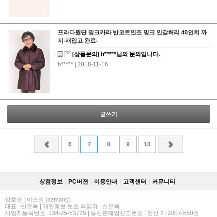
프라다원단 밍크카라 반코트인조 밍크 안감허리 40인치 까
지-재입고 완료-
[상품문의] h*****님의 문의입니다.
h*****
| 2018-11-16
글쓰기
6
7
8
9
10
상점정보
PC버젼
이용안내
고객센터
커뮤니티
상호명 : 아즈망 (azmang)
대표 : 신은옥 | 개인정보 보호 책임자 : 신은옥
사업자등록번호 :134-25-53725 | 통신판매업신고번호 : 안산 제 2007-550호