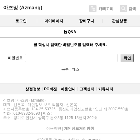
아즈망 (Azmang)
카테고리
검색
로그인
마이페이지
장바구니
관심상품
Q&A
글 작성시 입력한 비밀번호를 입력해 주세요.
비밀번호
확인
목록
|
취소
상점정보
PC버젼
이용안내
고객센터
커뮤니티
상호명 : 아즈망 (azmang)
대표 : 신은옥 | 개인정보 보호 책임자 : 신은옥
사업자등록번호 :134-25-53725 | 통신판매업신고번호 : 안산 제 2007-550호
전화 : 010-8932-9693 | 팩스 :
주소 : 경기도 안산시 상록구 본오3동 1125-13번지 302호
이용약관
|
개인정보처리방침
ⓒ아즈망 (Azmang) All rights reserved.