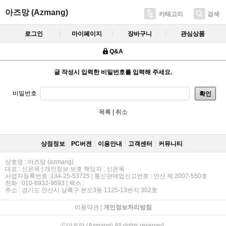
아즈망 (Azmang)
카테고리
검색
로그인
마이페이지
장바구니
관심상품
Q&A
글 작성시 입력한 비밀번호를 입력해 주세요.
비밀번호
확인
목록
|
취소
상점정보
PC버젼
이용안내
고객센터
커뮤니티
상호명 : 아즈망 (azmang)
대표 : 신은옥 | 개인정보 보호 책임자 : 신은옥
사업자등록번호 :134-25-53725 | 통신판매업신고번호 : 안산 제 2007-550호
전화 : 010-8932-9693 | 팩스 :
주소 : 경기도 안산시 상록구 본오3동 1125-13번지 302호
이용약관
|
개인정보처리방침
ⓒ아즈망 (Azmang) All rights reserved.